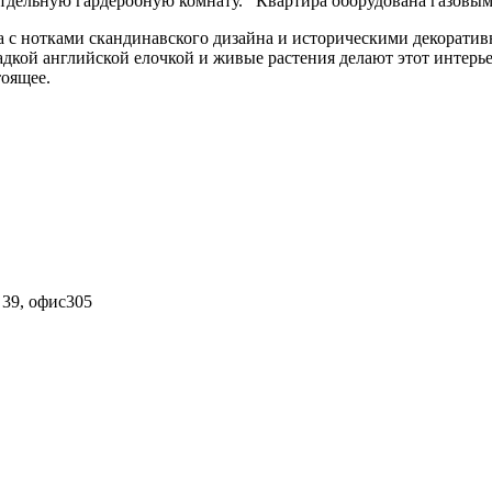
отдельную гардеробную комнату. Квартира оборудована газовым
ра с нотками скандинавского дизайна и историческими декорат
кладкой английской елочкой и живые растения делают этот инте
тоящее.
 39, офис305