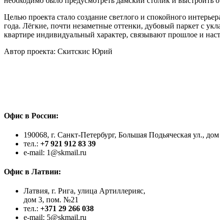
необходимо было предусмотреть дамский столик и выстроить 
Целью проекта стало создание светлого и спокойного интерье
года. Лёгкие, почти незаметные оттенки, дубовый паркет с у
квартире индивидуальный характер, связывают прошлое и нас
Автор проекта: Скитскис Юрий
Офис в России:
190068, г. Санкт-Петербург, Большая Подьяческая ул., дом
тел.:
+7 921 912 83 39
e-mail: 1@skmail.ru
Офис в Латвии:
Латвия, г. Рига, улица Артиллерияс,
дом 3, пом. №21
тел.:
+371 29 266 038
e-mail: 5@skmail.ru